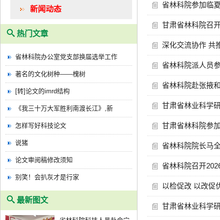
省林科院参加临
新闻动态
甘肃省林科院召
热门文章
深化交流协作 共
省林科院办公室党支部换届选举工作
省林科院派人员参
著名的文化树种——槐树
省林科院赴张掖
[转]论文的imrd结构
甘肃省林业科学
《我三十万大军胜利南渡长江》,新
甘肃省林科院参加
怎样写好科技论文
说猪
省林科院院长马全
论文审阅稿修改须知
省林科院召开20
别笑！会扒灰才是行家
以检促改 以改促
最新图文
甘肃省林业科学研