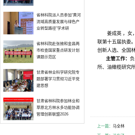
省林科院派人员参加“黄河
流域高质量发展与绿色产
业转型路径”学术研
姜成英 ，女
联第十五届执委
省林科院赴张掖和金昌两
创新人选、全国
市检查国家重点研发计划
课题示范区
主管工作：
负
所、油橄榄研究
甘肃省林业科学研究院专
题部署学习贯彻习近平党
建思想
甘肃省林科院参加林业和
草原北方林水多功能协调
管理创新联盟2026
上一篇：
马全林