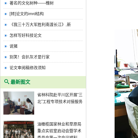
著名的文化树种——槐树
[转]论文的imrd结构
《我三十万大军胜利南渡长江》,新
怎样写好科技论文
说猪
别笑！会扒灰才是行家
论文审阅稿修改须知
最新图文
省林科院赴平川区开展“三
北”工程专项技术对接服务
油橄榄国家林业和草原局
重点实验室启动会暨学术
委员会第一次会议顺利