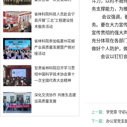
斗力，以时不我待
务支撑能力，为
省林科院科技人员赴会宁
会议强调，要持
县开展“三北”工程建设技
务。要在大力宣
术服务活动
宣传贯彻的强大
充分体现在各部
省林科院参加临夏州花椒
产业高质量发展暨产销对
做好个人防护，
接活动
会议以钉钉会
甘肃省林科院召开学习贯
彻中国科学技术协会第十
一次全国代表大会精神
深化交流协作 共推生态建
设高质量发展
上一篇：
学党章 守初
下一篇：
办公室党支