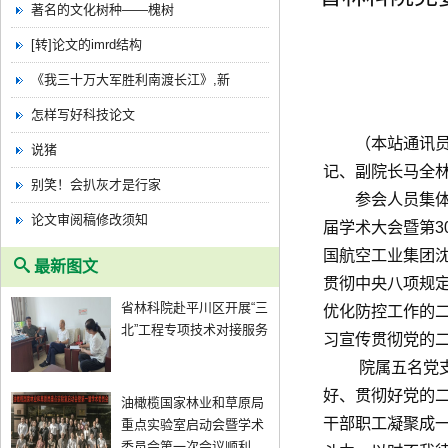
著名的文化树种——槐树
[转]论文的imrd结构
《我三十万大军胜利南渡长江》,新
怎样写好科技论文
（本站通讯
说猪
记、副院长马全
别笑！会扒灰才是行家
参会人员集体学
论文审阅稿修改须知
届学术大会暨第
国航空工业集团沈
最新图文
贯彻中央八项规
省林科院赴平川区开展“三
优化防控工作的
北”工程专项技术对接服务
习宣传贯彻党的
院属五名党支部
好、贯彻好党的
油橄榄国家林业和草原局
干部职工凝聚成
重点实验室启动会暨学术
委员会第一次会议顺利