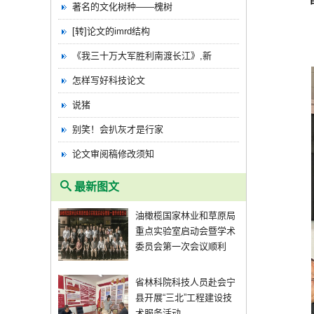
著名的文化树种——槐树
[转]论文的imrd结构
《我三十万大军胜利南渡长江》,新
怎样写好科技论文
说猪
别笑！会扒灰才是行家
论文审阅稿修改须知
最新图文
油橄榄国家林业和草原局
重点实验室启动会暨学术
委员会第一次会议顺利
省林科院科技人员赴会宁
县开展“三北”工程建设技
术服务活动