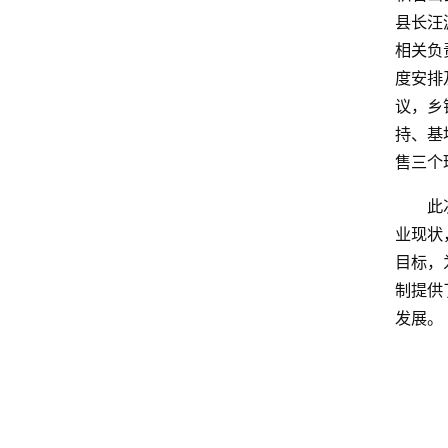
县长汪
相关负
度安排
议，乡
持、基
售三个
此
业现状
目标，
制提供
发展。