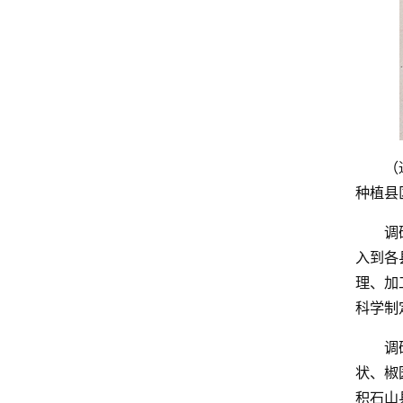
（
种植县
调
入到各
理、加
科学制
调
状、椒
积石山