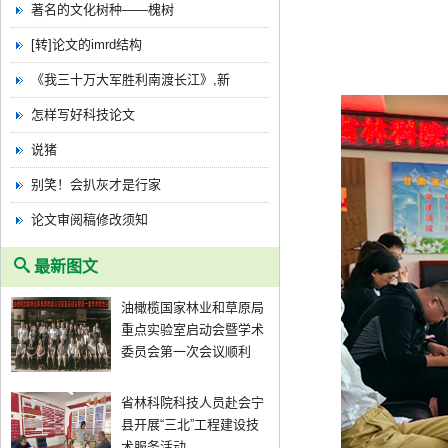
著名的文化树种——槐树
[转]论文的imrd结构
《我三十万大军胜利南渡长江》,新
怎样写好科技论文
说猪
别笑！会扒灰才是行家
论文审阅稿修改须知
最新图文
油橄榄国家林业和草原局
重点实验室启动会暨学术
委员会第一次会议顺利
省林科院科技人员赴会宁
县开展“三北”工程建设技
术服务活动