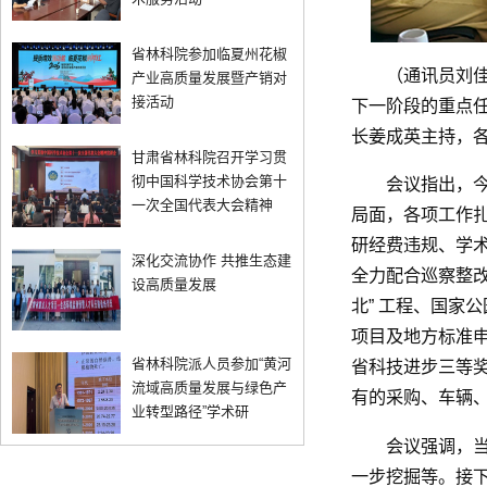
省林科院参加临夏州花椒
（通讯员刘佳
产业高质量发展暨产销对
接活动
下一阶段的重点
长姜成英主持，
甘肃省林科院召开学习贯
彻中国科学技术协会第十
会议指出，
一次全国代表大会精神
局面，各项工作扎
研经费违规、学术
深化交流协作 共推生态建
全力配合巡察整改
设高质量发展
北” 工程、国家公
项目及地方标准申
省林科院派人员参加“黄河
省科技进步三等
流域高质量发展与绿色产
有的采购、车辆
业转型路径”学术研
会议强调，
一步挖掘等。接下