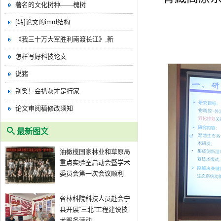
著名的文化树种——槐树
[转]论文的imrd结构
《我三十万大军胜利南渡长江》,新
怎样写好科技论文
说猪
别笑！会扒灰才是行家
论文审阅稿修改须知
最新图文
油橄榄国家林业和草原局
重点实验室启动会暨学术
委员会第一次会议顺利
省林科院科技人员赴会宁
县开展“三北”工程建设技
术服务活动