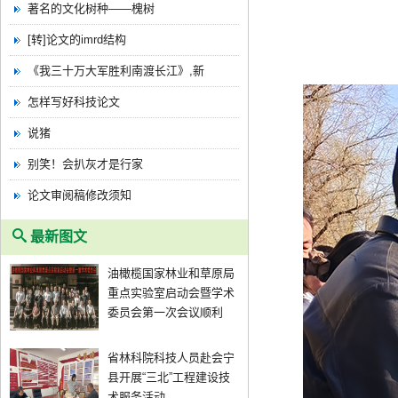
著名的文化树种——槐树
[转]论文的imrd结构
《我三十万大军胜利南渡长江》,新
怎样写好科技论文
说猪
别笑！会扒灰才是行家
论文审阅稿修改须知
最新图文
油橄榄国家林业和草原局
重点实验室启动会暨学术
委员会第一次会议顺利
省林科院科技人员赴会宁
县开展“三北”工程建设技
术服务活动