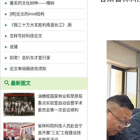
著名的文化树种——槐树
[转]论文的imrd结构
《我三十万大军胜利南渡长江》,新
怎样写好科技论文
说猪
别笑！会扒灰才是行家
论文审阅稿修改须知
最新图文
油橄榄国家林业和草原局
重点实验室启动会暨学术
委员会第一次会议顺利
省林科院科技人员赴会宁
县开展“三北”工程建设技
术服务活动